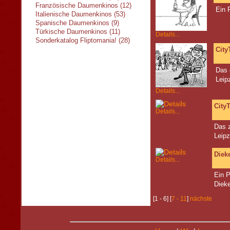
Französische Daumenkinos (12)
Ein 
Italienische Daumenkinos (53)
Spanische Daumenkinos (9)
Türkische Daumenkinos (11)
Details...
Sonderkatalog Fliptomania! (28)
City
Das 
Leip
Details...
City
Details...
Das 
Leipz
Dieke
Details...
Ein P
Dieke
[1 - 6] [
7 - 11
]
nächste