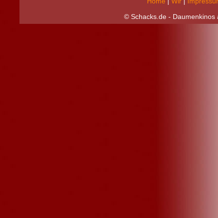
Home
|
Wir
|
Impressu
© Schacks.de - Daumenkinos a