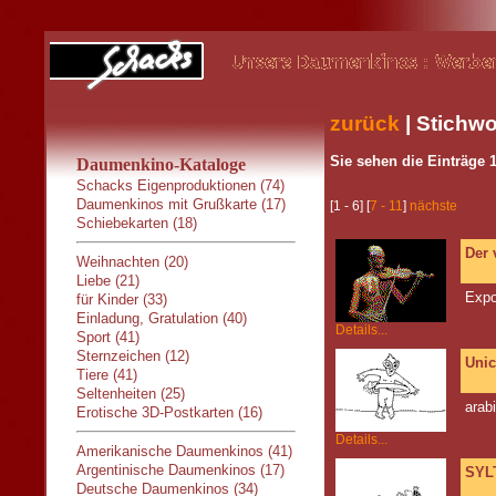
zurück
| Stichwo
Sie sehen die Einträge 1
Daumenkino-Kataloge
Schacks Eigenproduktionen (74)
Daumenkinos mit Grußkarte (17)
[1 - 6] [
7 - 11
]
nächste
Schiebekarten (18)
Der 
Weihnachten (20)
Liebe (21)
Expo
für Kinder (33)
Einladung, Gratulation (40)
Details...
Sport (41)
Sternzeichen (12)
Uni
Tiere (41)
Seltenheiten (25)
arab
Erotische 3D-Postkarten (16)
Details...
Amerikanische Daumenkinos (41)
Argentinische Daumenkinos (17)
SYLT
Deutsche Daumenkinos (34)