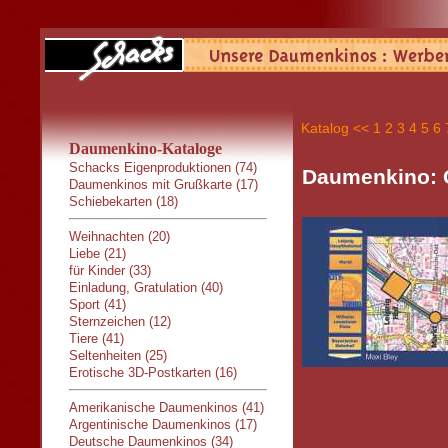
Katalog
<<
1
2
3
4
5
6
Daumenkino-Kataloge
Schacks Eigenproduktionen (74)
Daumenkino: C
Daumenkinos mit Grußkarte (17)
Schiebekarten (18)
Weihnachten (20)
Liebe (21)
für Kinder (33)
Einladung, Gratulation (40)
Sport (41)
Sternzeichen (12)
Tiere (41)
Seltenheiten (25)
Erotische 3D-Postkarten (16)
Amerikanische Daumenkinos (41)
Argentinische Daumenkinos (17)
Deutsche Daumenkinos (34)