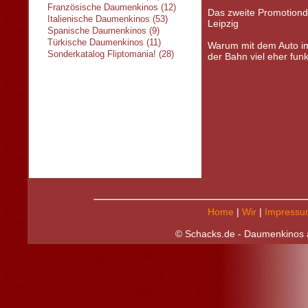
Französische Daumenkinos (12)
Das zweite Promotiond
Italienische Daumenkinos (53)
Leipzig
Spanische Daumenkinos (9)
Türkische Daumenkinos (11)
Warum mit dem Auto im
Sonderkatalog Fliptomania! (28)
der Bahn viel eher funkt
Home
|
Wir
|
Impressu
© Schacks.de - Daumenkinos a