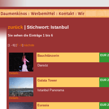
zurück
| Stichwort: Istanbul
Sie sehen die Einträge 1 bis 6
[1 - 6] [
7 - 8
]
nächste
EUR 2
Bauchtänzerin
Dansöz
Details...
EUR 2
Galata Tower
Istanbul Panorama
Details...
EUR 2
Eurasia