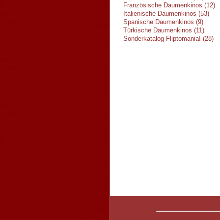
Französische Daumenkinos (12)
Italienische Daumenkinos (53)
Spanische Daumenkinos (9)
Türkische Daumenkinos (11)
Sonderkatalog Fliptomania! (28)