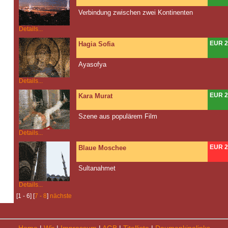
Verbindung zwischen zwei Kontinenten
Details...
EUR 2
Hagia Sofia
Ayasofya
Details...
EUR 2
Kara Murat
Szene aus populärem Film
Details...
EUR 2
Blaue Moschee
Sultanahmet
Details...
[1 - 6] [
7 - 8
]
nächste