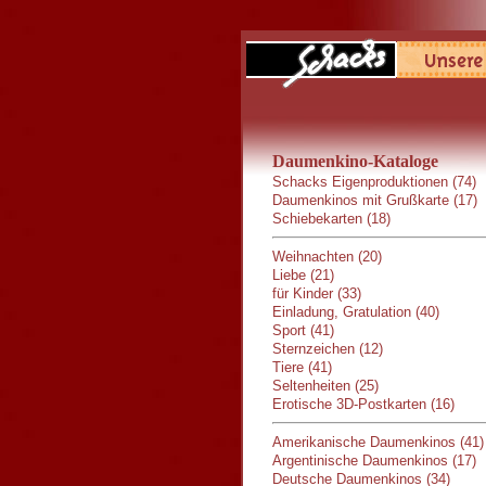
Daumenkino-Kataloge
Schacks Eigenproduktionen (74)
Daumenkinos mit Grußkarte (17)
Schiebekarten (18)
Weihnachten (20)
Liebe (21)
für Kinder (33)
Einladung, Gratulation (40)
Sport (41)
Sternzeichen (12)
Tiere (41)
Seltenheiten (25)
Erotische 3D-Postkarten (16)
Amerikanische Daumenkinos (41)
Argentinische Daumenkinos (17)
Deutsche Daumenkinos (34)