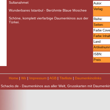
Sultanahmet
Autor:
Verlag:
Wunderbares Istanbul - Berühmte Blaue Moschee
Schöne, komplett vierfarbige Daumenkinos aus der
Reihe:
Türkei.
Seiten:
Farbe Cove
Farbe Inhal
Land:
Artikelnum
ISBN:
Preis
Home
|
Wir
|
Impressum
|
AGB
|
Titelliste
|
Daumenkinolinks
 Schacks.de - Daumenkinos aus aller Welt, Grusskarten mit Daumenki