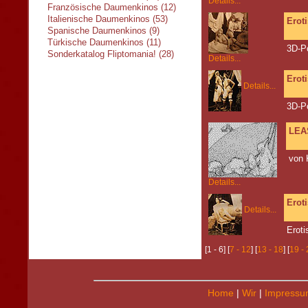
Details...
Französische Daumenkinos (12)
Italienische Daumenkinos (53)
Erot
Spanische Daumenkinos (9)
Türkische Daumenkinos (11)
3D-P
Sonderkatalog Fliptomania! (28)
Details...
Erot
Details...
3D-P
LEA
von 
Details...
Erot
Details...
Eroti
[1 - 6] [
7 - 12
] [
13 - 18
] [
19 -
Home
|
Wir
|
Impressu