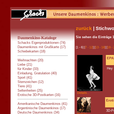
zurück
| Stichwo
Sie sehen die Einträge 1
Daumenkino-Kataloge
Schacks Eigenproduktionen (74)
Daumenkinos mit Grußkarte (17)
[1 - 6] [
7 - 12
] [
13 - 18
] [
19 -
Schiebekarten (18)
EPA!
Weihnachten (20)
Liebe (21)
Hey 
für Kinder (33)
Einladung, Gratulation (40)
Sport (41)
Sternzeichen (12)
Tiere (41)
Seltenheiten (25)
Details...
Erotische 3D-Postkarten (16)
Erot
Amerikanische Daumenkinos (41)
Argentinische Daumenkinos (17)
3D-P
Deutsche Daumenkinos (34)