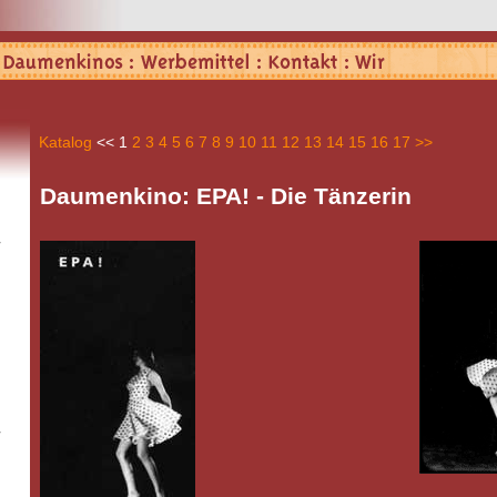
Katalog
<<
1
2
3
4
5
6
7
8
9
10
11
12
13
14
15
16
17
>>
Daumenkino: EPA! - Die Tänzerin