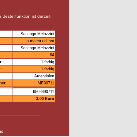
 Bestellfunktion ist derzeit
Santiago Melazzini
la marca editora
Santiago Melazzini
64
r:
1-farbig
t:
1-farbig
Argentinien
mer:
ME90711
9508890711
3.00 Euro
no