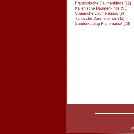
Französische Daumenkinos (12)
Italienische Daumenkinos (53)
Spanische Daumenkinos (9)
Türkische Daumenkinos (11)
Sonderkatalog Fliptomania! (28)
©