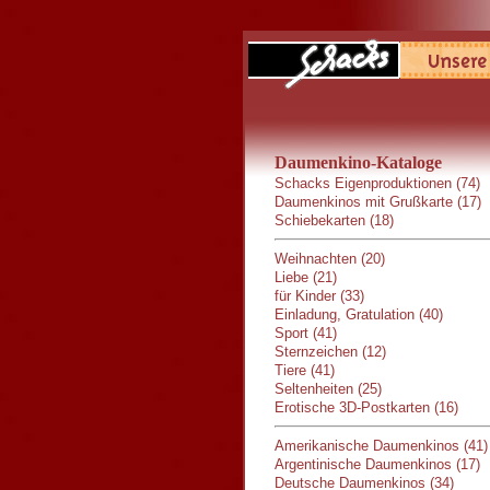
Daumenkino-Kataloge
Schacks Eigenproduktionen (74)
Daumenkinos mit Grußkarte (17)
Schiebekarten (18)
Weihnachten (20)
Liebe (21)
für Kinder (33)
Einladung, Gratulation (40)
Sport (41)
Sternzeichen (12)
Tiere (41)
Seltenheiten (25)
Erotische 3D-Postkarten (16)
Amerikanische Daumenkinos (41)
Argentinische Daumenkinos (17)
Deutsche Daumenkinos (34)