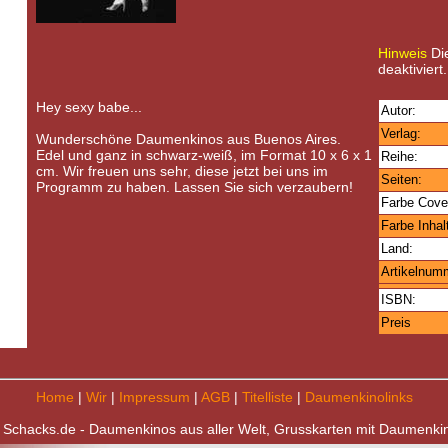
Hinweis
Die
deaktiviert.
Hey sexy babe...
Autor:
Verlag:
Wunderschöne Daumenkinos aus Buenos Aires.
Edel und ganz in schwarz-weiß, im Format 10 x 6 x 1
Reihe:
cm. Wir freuen uns sehr, diese jetzt bei uns im
Seiten:
Programm zu haben. Lassen Sie sich verzaubern!
Farbe Cove
Farbe Inhal
Land:
Artikelnum
ISBN:
Preis
Home
|
Wir
|
Impressum
|
AGB
|
Titelliste
|
Daumenkinolinks
 Schacks.de - Daumenkinos aus aller Welt, Grusskarten mit Daumenki