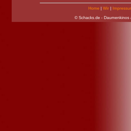
Home
|
Wir
|
Impressu
© Schacks.de - Daumenkinos a