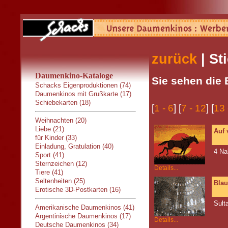
zurück
| St
Daumenkino-Kataloge
Sie sehen die 
Schacks Eigenproduktionen (74)
Daumenkinos mit Grußkarte (17)
Schiebekarten (18)
[
1 - 6
] [
7 - 12
] [
13 
Weihnachten (20)
Liebe (21)
Auf 
für Kinder (33)
Einladung, Gratulation (40)
4 Na
Sport (41)
Sternzeichen (12)
Details...
Tiere (41)
Seltenheiten (25)
Bla
Erotische 3D-Postkarten (16)
Sult
Amerikanische Daumenkinos (41)
Argentinische Daumenkinos (17)
Details...
Deutsche Daumenkinos (34)