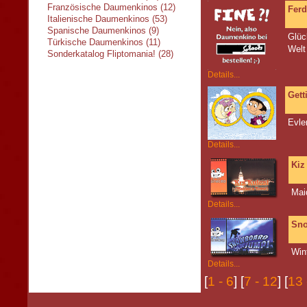
Französische Daumenkinos (12)
Ferd
Italienische Daumenkinos (53)
Spanische Daumenkinos (9)
Glüc
Türkische Daumenkinos (11)
Welt
Sonderkatalog Fliptomania! (28)
Details...
Gett
Evle
Details...
Kiz
Mai
Details...
Sn
Win
Details...
[
1 - 6
] [
7 - 12
] [
13 