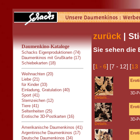
zurück
| St
Daumenkino-Kataloge
Sie sehen die 
Schacks Eigenproduktionen (74)
Daumenkinos mit Grußkarte (17)
Schiebekarten (18)
[
1 - 6
] [7 - 12] [
13 
Weihnachten (20)
Liebe (21)
Erot
für Kinder (33)
Einladung, Gratulation (40)
3D-P
Sport (41)
Details...
Sternzeichen (12)
Tiere (41)
Erot
Seltenheiten (25)
Erotische 3D-Postkarten (16)
3D-P
Details...
Amerikanische Daumenkinos (41)
Argentinische Daumenkinos (17)
Erot
Deutsche Daumenkinos (34)