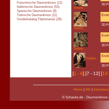
Französische Daumenkinos (12)
3D-P
Italienische Daumenkinos (53)
Details...
Spanische Daumenkinos (9)
Türkische Daumenkinos (11)
Erot
Sonderkatalog Fliptomania! (28)
3D-P
Details...
Erot
3D-P
Details...
Erot
Details...
3D-P
[
1 - 6
] [7 - 12] [
13 
Home
|
Wir
|
Impressu
© Schacks.de - Daumenkinos a