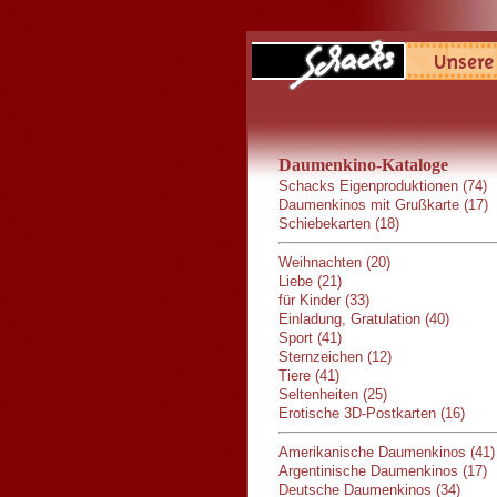
Daumenkino-Kataloge
Schacks Eigenproduktionen (74)
Daumenkinos mit Grußkarte (17)
Schiebekarten (18)
Weihnachten (20)
Liebe (21)
für Kinder (33)
Einladung, Gratulation (40)
Sport (41)
Sternzeichen (12)
Tiere (41)
Seltenheiten (25)
Erotische 3D-Postkarten (16)
Amerikanische Daumenkinos (41)
Argentinische Daumenkinos (17)
Deutsche Daumenkinos (34)