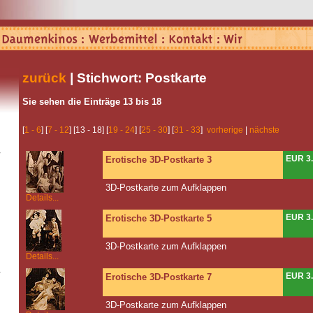
zurück
| Stichwort: Postkarte
Sie sehen die Einträge 13 bis 18
[
1 - 6
] [
7 - 12
] [13 - 18] [
19 - 24
] [
25 - 30
] [
31 - 33
]
vorherige
|
nächste
EUR 3
Erotische 3D-Postkarte 3
3D-Postkarte zum Aufklappen
Details...
EUR 3
Erotische 3D-Postkarte 5
3D-Postkarte zum Aufklappen
Details...
EUR 3
Erotische 3D-Postkarte 7
3D-Postkarte zum Aufklappen