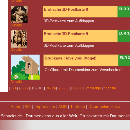
Details...
EUR 3
Erotische 3D-Postkarte 8
3D-Postkarte zum Aufklappen
Details...
EUR 3
Erotische 3D-Postkarte 9
3D-Postkarte zum Aufklappen
Details...
EUR 3
Grußkarte I love you! (Vögel)
Grußkarte mit Daumenkino zum Verschenken!
Details...
[
1 - 6
] [
7 - 12
] [13 - 18] [
19 - 24
] [
25 - 30
] [
31 - 33
]
vorherige
|
nächste
Home
|
Wir
|
Impressum
|
AGB
|
Titelliste
|
Daumenkinolinks
 Schacks.de - Daumenkinos aus aller Welt, Grusskarten mit Daumenki