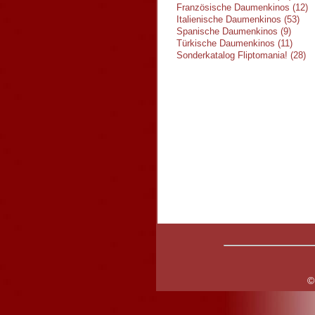
Französische Daumenkinos (12)
Italienische Daumenkinos (53)
Spanische Daumenkinos (9)
Türkische Daumenkinos (11)
Sonderkatalog Fliptomania! (28)
©