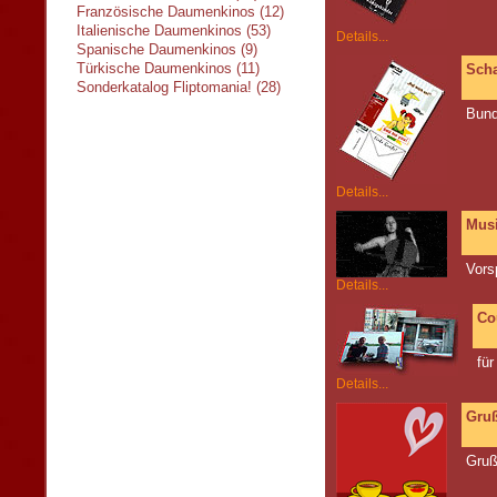
Französische Daumenkinos (12)
Italienische Daumenkinos (53)
Details...
Spanische Daumenkinos (9)
Türkische Daumenkinos (11)
Scha
Sonderkatalog Fliptomania! (28)
Bund
Details...
Musi
Vors
Details...
Co
für
Details...
Gruß
Gruß