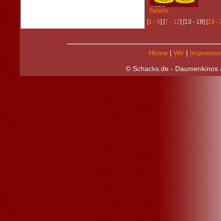
Details...
[
1 - 6
] [
7 - 12
] [13 - 18] [
19 -
Home
|
Wir
|
Impressu
© Schacks.de - Daumenkinos a