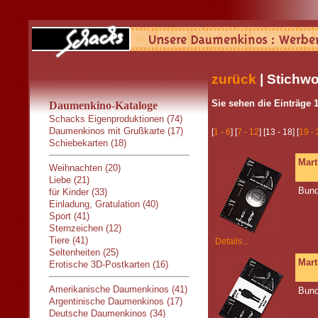
zurück
| Stichwo
Sie sehen die Einträge 1
Daumenkino-Kataloge
Schacks Eigenproduktionen (74)
Daumenkinos mit Grußkarte (17)
[
1 - 6
] [
7 - 12
] [13 - 18] [
19 -
Schiebekarten (18)
Mart
Weihnachten (20)
Liebe (21)
Bund
für Kinder (33)
Einladung, Gratulation (40)
Sport (41)
Sternzeichen (12)
Tiere (41)
Details...
Seltenheiten (25)
Mart
Erotische 3D-Postkarten (16)
Amerikanische Daumenkinos (41)
Bund
Argentinische Daumenkinos (17)
Deutsche Daumenkinos (34)