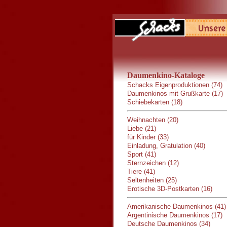
Daumenkino-Kataloge
Schacks Eigenproduktionen (74)
Daumenkinos mit Grußkarte (17)
Schiebekarten (18)
Weihnachten (20)
Liebe (21)
für Kinder (33)
Einladung, Gratulation (40)
Sport (41)
Sternzeichen (12)
Tiere (41)
Seltenheiten (25)
Erotische 3D-Postkarten (16)
Amerikanische Daumenkinos (41)
Argentinische Daumenkinos (17)
Deutsche Daumenkinos (34)