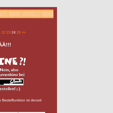
1
22
23
24
25
>>
Ä!!!
 Bestellfunktion ist derzeit