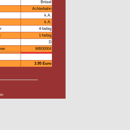
Brösel
Achterbahn
k.A.
k.A.
r:
4-farbig
t:
1-farbig
D
mer:
WB00004
3.95 Euro
no