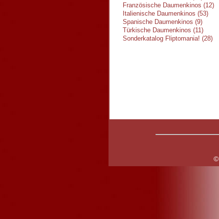
Französische Daumenkinos (12)
Italienische Daumenkinos (53)
Spanische Daumenkinos (9)
Türkische Daumenkinos (11)
Sonderkatalog Fliptomania! (28)
©