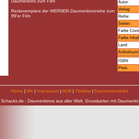
Daumenkino zum Film
Autor:
Verlag:
Restexemplare der WERNER-Daumenkinoreihe zum
99'er Film
Reihe:
Seiten:
Farbe Cove
Farbe Inhal
Land:
Artikelnum
ISBN:
Preis
Home
|
Wir
|
Impressum
|
AGB
|
Titelliste
|
Daumenkinolinks
 Schacks.de - Daumenkinos aus aller Welt, Grusskarten mit Daumenki