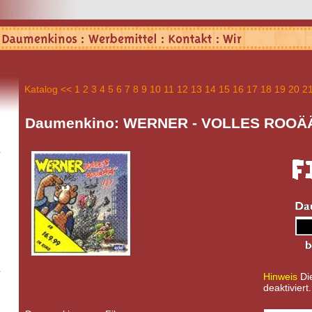
Katalog
<<
1
2
3
4
5
6
7
8
9
10
11
12
13
14
15
16
17
18
19
20
2
Daumenkino: WERNER - VOLLES ROOÄÄ
Hinweis
Die
deaktiviert.