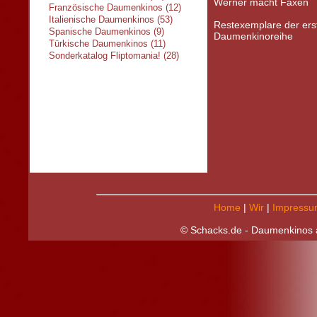
Werner macht Faxen
Französische Daumenkinos (12)
Italienische Daumenkinos (53)
Restexemplare der e
Spanische Daumenkinos (9)
Daumenkinoreihe
Türkische Daumenkinos (11)
Sonderkatalog Fliptomania! (28)
Home
|
Wir
|
Impressu
© Schacks.de - Daumenkinos a