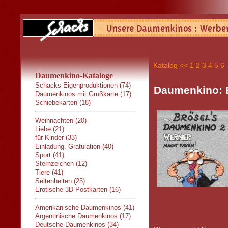
Katalog
<<
1
2
3
4
5
6
Daumenkino-Kataloge
Schacks Eigenproduktionen (74)
Daumenkino:
Daumenkinos mit Grußkarte (17)
Schiebekarten (18)
Weihnachten (20)
Liebe (21)
für Kinder (33)
Einladung, Gratulation (40)
Sport (41)
Sternzeichen (12)
Tiere (41)
Seltenheiten (25)
Erotische 3D-Postkarten (16)
Amerikanische Daumenkinos (41)
Argentinische Daumenkinos (17)
Deutsche Daumenkinos (34)