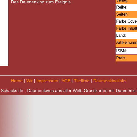
Verlag:
Das Daumenkino zum Ereignis
Reihe:
Seiten:
Farbe Cove
Farbe Inhalt
Land:
Artikelnum
ISBN:
Preis
Home
|
Wir
|
Impressum
|
AGB
|
Titelliste
|
Daumenkinolinks
 Schacks.de - Daumenkinos aus aller Welt, Grusskarten mit Daumenki