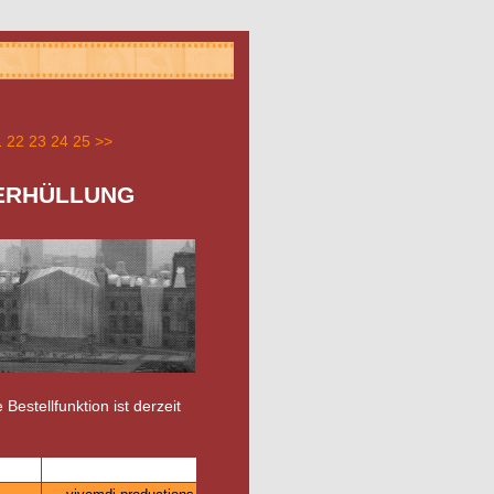
1
22
23
24
25
>>
VERHÜLLUNG
 Bestellfunktion ist derzeit