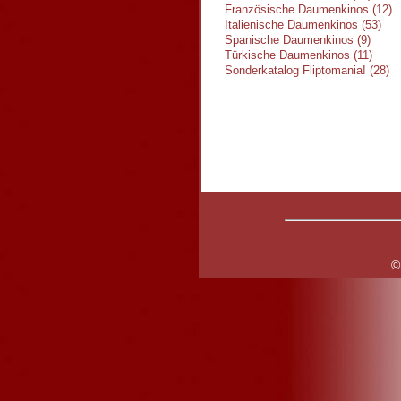
Französische Daumenkinos (12)
Italienische Daumenkinos (53)
Spanische Daumenkinos (9)
Türkische Daumenkinos (11)
Sonderkatalog Fliptomania! (28)
©