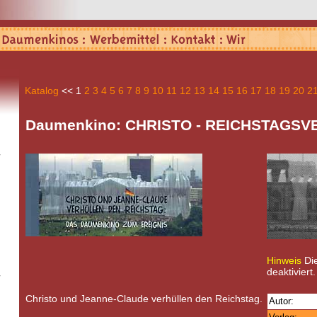
Katalog
<<
1
2
3
4
5
6
7
8
9
10
11
12
13
14
15
16
17
18
19
20
2
Daumenkino: CHRISTO - REICHSTAGS
Hinweis
Die
deaktiviert.
Christo und Jeanne-Claude verhüllen den Reichstag.
Autor: