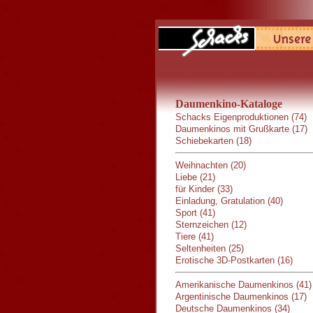
Daumenkino-Kataloge
Schacks Eigenproduktionen (74)
Daumenkinos mit Grußkarte (17)
Schiebekarten (18)
Weihnachten (20)
Liebe (21)
für Kinder (33)
Einladung, Gratulation (40)
Sport (41)
Sternzeichen (12)
Tiere (41)
Seltenheiten (25)
Erotische 3D-Postkarten (16)
Amerikanische Daumenkinos (41)
Argentinische Daumenkinos (17)
Deutsche Daumenkinos (34)