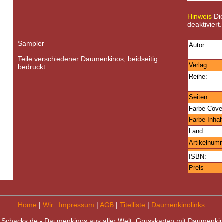
Hinweis
Die
deaktiviert.
Sampler
Autor:
Teile verschiedener Daumenkinos, beidseitig
Verlag:
bedruckt
Reihe:
Seiten:
Farbe Cove
Farbe Inhal
Land:
Artikelnum
ISBN:
Preis
Home
|
Wir
|
Impressum
|
AGB
|
Titelliste
|
Daumenkinolinks
 Schacks.de - Daumenkinos aus aller Welt, Grusskarten mit Daumenki