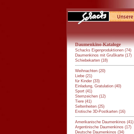
Daumenkino-Kataloge
Schacks Eigenproduktionen (74)
Daumenkinos mit Grußkarte (17)
Schiebekarten (18)
Weihnachten (20)
Liebe (21)
für Kinder (33)
Einladung, Gratulation (40)
Sport (41)
Sternzeichen (12)
Tiere (41)
Seltenheiten (25)
Erotische 3D-Postkarten (16)
Amerikanische Daumenkinos (41)
Argentinische Daumenkinos (17)
Deutsche Daumenkinos (34)