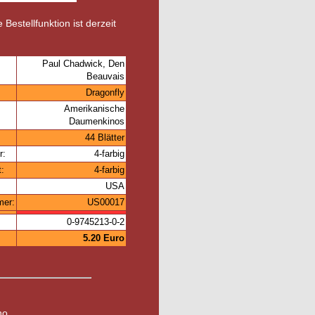
 Bestellfunktion ist derzeit
Paul Chadwick, Den
Beauvais
Dragonfly
Amerikanische
Daumenkinos
44 Blätter
r:
4-farbig
t:
4-farbig
USA
mer:
US00017
0-9745213-0-2
5.20 Euro
no