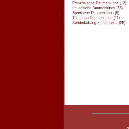
Französische Daumenkinos (12)
Italienische Daumenkinos (53)
Spanische Daumenkinos (9)
Türkische Daumenkinos (11)
Sonderkatalog Fliptomania! (28)
©