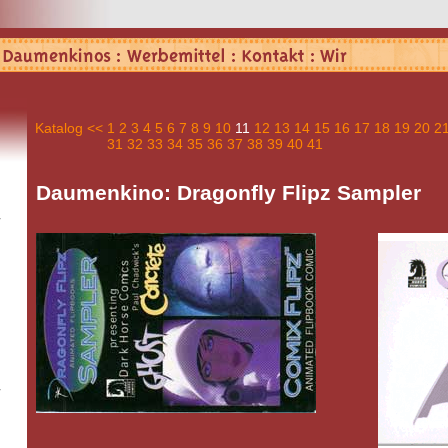
Katalog
<<
1
2
3
4
5
6
7
8
9
10
11
12
13
14
15
16
17
18
19
20
2
31
32
33
34
35
36
37
38
39
40
41
Daumenkino: Dragonfly Flipz Sampler