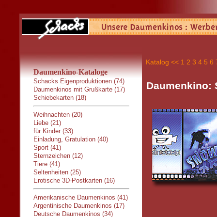
Katalog
<<
1
2
3
4
5
6
Daumenkino-Kataloge
Schacks Eigenproduktionen (74)
Daumenkino:
Daumenkinos mit Grußkarte (17)
Schiebekarten (18)
Weihnachten (20)
Liebe (21)
für Kinder (33)
Einladung, Gratulation (40)
Sport (41)
Sternzeichen (12)
Tiere (41)
Seltenheiten (25)
Erotische 3D-Postkarten (16)
Amerikanische Daumenkinos (41)
Argentinische Daumenkinos (17)
Deutsche Daumenkinos (34)