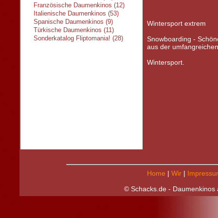
Französische Daumenkinos (12)
Italienische Daumenkinos (53)
Spanische Daumenkinos (9)
Wintersport extrem
Türkische Daumenkinos (11)
Sonderkatalog Fliptomania! (28)
Snowboarding - Schön
aus der umfangreichen 
Wintersport.
Home
|
Wir
|
Impressu
© Schacks.de - Daumenkinos a