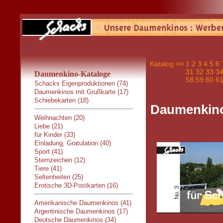
Katalog
<<
1
2
3
4
5
6
31
32
33
3
Daumenkino-Kataloge
58
59
60
6
Schacks Eigenproduktionen (74)
Daumenkinos mit Grußkarte (17)
Schiebekarten (18)
Daumenkino
Weihnachten (20)
Liebe (21)
für Kinder (33)
Einladung, Gratulation (40)
Sport (41)
Sternzeichen (12)
Tiere (41)
Seltenheiten (25)
Erotische 3D-Postkarten (16)
Amerikanische Daumenkinos (41)
Argentinische Daumenkinos (17)
Deutsche Daumenkinos (34)