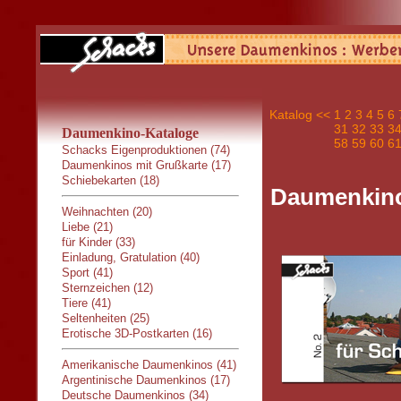
Katalog
<<
1
2
3
4
5
6
31
32
33
3
Daumenkino-Kataloge
58
59
60
6
Schacks Eigenproduktionen (74)
Daumenkinos mit Grußkarte (17)
Schiebekarten (18)
Daumenkino
Weihnachten (20)
Liebe (21)
für Kinder (33)
Einladung, Gratulation (40)
Sport (41)
Sternzeichen (12)
Tiere (41)
Seltenheiten (25)
Erotische 3D-Postkarten (16)
Amerikanische Daumenkinos (41)
Argentinische Daumenkinos (17)
Deutsche Daumenkinos (34)