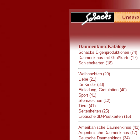
Daumenkino-Kataloge
Schacks Eigenproduktionen (74)
Daumenkinos mit Grußkarte (17)
Schiebekarten (18)
Weihnachten (20)
Liebe (21)
für Kinder (33)
Einladung, Gratulation (40)
Sport (41)
Sternzeichen (12)
Tiere (41)
Seltenheiten (25)
Erotische 3D-Postkarten (16)
Amerikanische Daumenkinos (41)
Argentinische Daumenkinos (17)
Deutsche Daumenkinos (34)