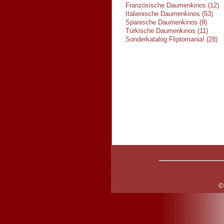
Französische Daumenkinos (12)
Italienische Daumenkinos (53)
Spanische Daumenkinos (9)
Türkische Daumenkinos (11)
Sonderkatalog Fliptomania! (28)
©