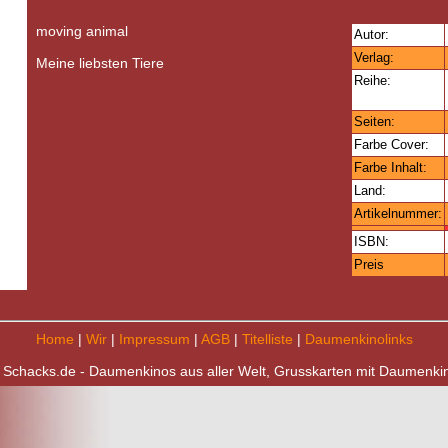
moving animal
Autor:
Verlag:
Meine liebsten Tiere
Reihe:
Seiten:
Farbe Cover:
Farbe Inhalt:
Land:
Artikelnummer:
ISBN:
Preis
Home
|
Wir
|
Impressum
|
AGB
|
Titelliste
|
Daumenkinolinks
 Schacks.de - Daumenkinos aus aller Welt, Grusskarten mit Daumenki