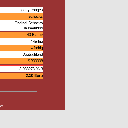
getty images
Schacks
Original Schacks
Daumenkino
40 Blätter
4-farbig
4-farbig
Deutschland
SR00008
3-933273-96-3
2.50 Euro
no