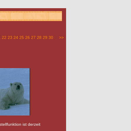
1
22
23
24
25
26
27
28
29
30
>>
ellfunktion ist derzeit