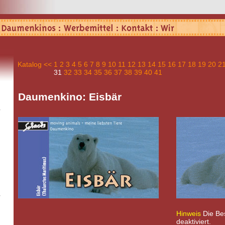
Katalog
<<
1
2
3
4
5
6
7
8
9
10
11
12
13
14
15
16
17
18
19
20
2
31
32
33
34
35
36
37
38
39
40
41
Daumenkino: Eisbär
Hinweis
Die Best
deaktiviert.