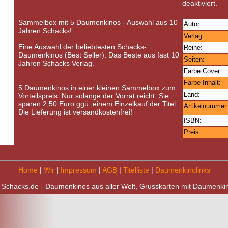
deaktiviert.
Sammelbox mit 5 Daumenkinos - Auswahl aus 10
Autor:
Jahren Schacks!
Verlag:
Eine Auswahl der beliebtesten Schacks-
Reihe:
Daumenkinos (Best Seller). Das Beste aus fast 10
Seiten:
Jahren Schacks Verlag.
Farbe Cover:
Farbe Inhalt:
5 Daumenkinos in einer kleinen Sammelbox zum
Land:
Vorteilspreis. Nur solange der Vorrat reicht. Sie
sparen 2,50 Euro ggü. einem Einzelkauf der Titel.
Artikelnummer
Die Lieferung ist versandkostenfrei!
ISBN:
Preis
Home
|
Wir
|
Impressum
|
AGB
|
Titelliste
|
Daumenkinolinks
 Schacks.de - Daumenkinos aus aller Welt, Grusskarten mit Daumenki