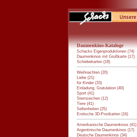
Daumenkino-Kataloge
Schacks Eigenproduktionen (74)
Daumenkinos mit Grußkarte (17)
Schiebekarten (18)
Weihnachten (20)
Liebe (21)
für Kinder (33)
Einladung, Gratulation (40)
Sport (41)
Sternzeichen (12)
Tiere (41)
Seltenheiten (25)
Erotische 3D-Postkarten (16)
Amerikanische Daumenkinos (41)
Argentinische Daumenkinos (17)
Deutsche Daumenkinos (34)