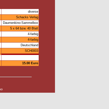
diverse
Schacks Verlag
Daumenkino-Sammelbox
5 x 64 bzw. 40 Blatt
4-farbig
4-farbig
Deutschland
:
SCH0003
15.00 Euro
no