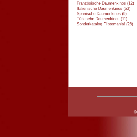
Französische Daumenkinos (12)
Italienische Daumenkinos (53)
Spanische Daumenkinos (9)
Türkische Daumenkinos (11)
Sonderkatalog Fliptomania! (28)
©