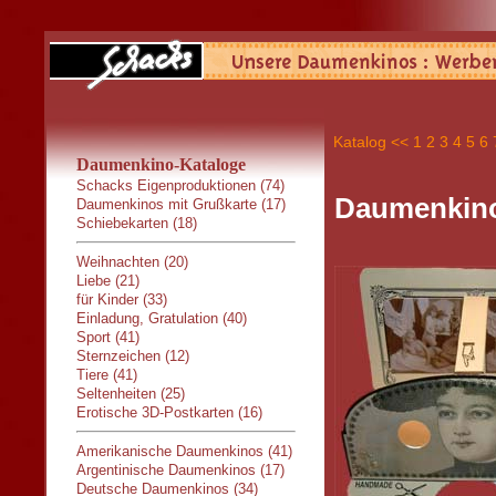
Katalog
<<
1
2
3
4
5
6
Daumenkino-Kataloge
Schacks Eigenproduktionen (74)
Daumenkino:
Daumenkinos mit Grußkarte (17)
Schiebekarten (18)
Weihnachten (20)
Liebe (21)
für Kinder (33)
Einladung, Gratulation (40)
Sport (41)
Sternzeichen (12)
Tiere (41)
Seltenheiten (25)
Erotische 3D-Postkarten (16)
Amerikanische Daumenkinos (41)
Argentinische Daumenkinos (17)
Deutsche Daumenkinos (34)