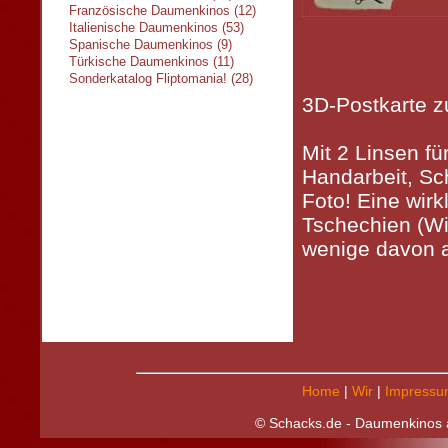
Französische Daumenkinos (12)
Italienische Daumenkinos (53)
Spanische Daumenkinos (9)
Türkische Daumenkinos (11)
Sonderkatalog Fliptomania! (28)
3D-Postkarte 
Mit 2 Linsen fü
Handarbeit, Sc
Foto! Eine wirk
Tschechien (Wi
wenige davon a
Home
|
Wir
|
Impressu
© Schacks.de - Daumenkinos a