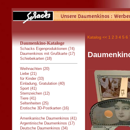
Katalog
<<
1
2
3
4
5
6
Daumenkino-Kataloge
Schacks Eigenproduktionen (74)
Daumenkino:
Daumenkinos mit Grußkarte (17)
Schiebekarten (18)
Weihnachten (20)
Liebe (21)
für Kinder (33)
Einladung, Gratulation (40)
Sport (41)
Sternzeichen (12)
Tiere (41)
Seltenheiten (25)
Erotische 3D-Postkarten (16)
Amerikanische Daumenkinos (41)
Argentinische Daumenkinos (17)
Deutsche Daumenkinos (34)