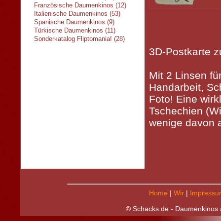
Französische Daumenkinos (12)
Italienische Daumenkinos (53)
Spanische Daumenkinos (9)
Türkische Daumenkinos (11)
Sonderkatalog Fliptomania! (28)
3D-Postkarte 
Mit 2 Linsen fü
Handarbeit, Sc
Foto! Eine wirk
Tschechien (Wi
wenige davon a
Home
|
Wir
|
Impressu
© Schacks.de - Daumenkinos a