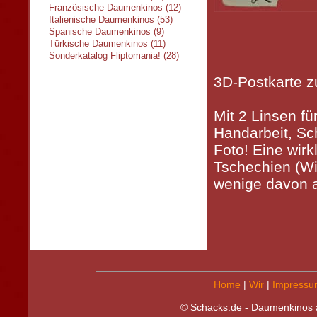
Französische Daumenkinos (12)
Italienische Daumenkinos (53)
Spanische Daumenkinos (9)
Türkische Daumenkinos (11)
Sonderkatalog Fliptomania! (28)
3D-Postkarte 
Mit 2 Linsen fü
Handarbeit, Sc
Foto! Eine wirk
Tschechien (Wi
wenige davon a
Home
|
Wir
|
Impressu
© Schacks.de - Daumenkinos a