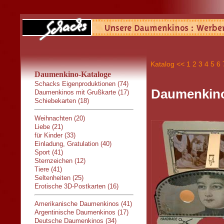
Katalog
<<
1
2
3
4
5
6
Daumenkino-Kataloge
Schacks Eigenproduktionen (74)
Daumenkino:
Daumenkinos mit Grußkarte (17)
Schiebekarten (18)
Weihnachten (20)
Liebe (21)
für Kinder (33)
Einladung, Gratulation (40)
Sport (41)
Sternzeichen (12)
Tiere (41)
Seltenheiten (25)
Erotische 3D-Postkarten (16)
Amerikanische Daumenkinos (41)
Argentinische Daumenkinos (17)
Deutsche Daumenkinos (34)