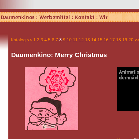
Katalog
<<
1
2
3
4
5
6
7
8
9
10
11
12
13
14
15
16
17
18
19
20
>
Daumenkino: Merry Christmas