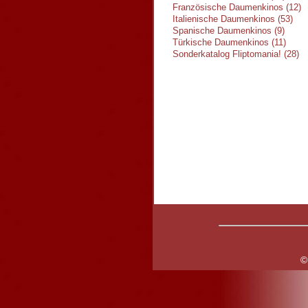
Französische Daumenkinos (12)
Italienische Daumenkinos (53)
Spanische Daumenkinos (9)
Türkische Daumenkinos (11)
Sonderkatalog Fliptomania! (28)
©