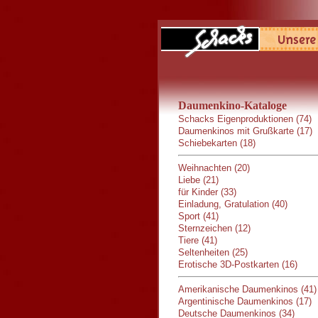
Daumenkino-Kataloge
Schacks Eigenproduktionen (74)
Daumenkinos mit Grußkarte (17)
Schiebekarten (18)
Weihnachten (20)
Liebe (21)
für Kinder (33)
Einladung, Gratulation (40)
Sport (41)
Sternzeichen (12)
Tiere (41)
Seltenheiten (25)
Erotische 3D-Postkarten (16)
Amerikanische Daumenkinos (41)
Argentinische Daumenkinos (17)
Deutsche Daumenkinos (34)