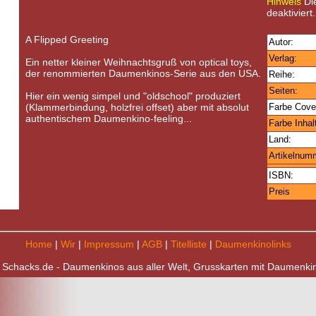
Hinweis
Die
deaktiviert.
A Flipped Greeting
Autor:
Verlag:
Ein netter kleiner Weihnachtsgruß von optical toys,
der renommierten Daumenkinos-Serie aus den USA.
Reihe:
Seiten:
Hier ein wenig simpel und "oldschool" produziert
(Klammerbindung, holzfrei offset) aber mit absolut
Farbe Cove
authentischem Daumenkino-feeling...
Farbe Inhal
Land:
Artikelnum
ISBN:
Preis
Home
|
Wir
|
Impressum
|
AGB
|
Titelliste
|
Daumenkinolinks
 Schacks.de - Daumenkinos aus aller Welt, Grusskarten mit Daumenki