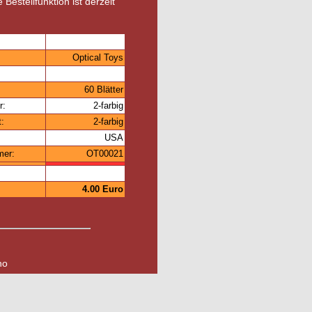
 Bestellfunktion ist derzeit
Optical Toys
60 Blätter
r:
2-farbig
t:
2-farbig
USA
mer:
OT00021
4.00 Euro
no