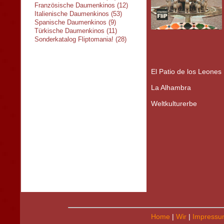
Französische Daumenkinos (12)
Italienische Daumenkinos (53)
Spanische Daumenkinos (9)
Türkische Daumenkinos (11)
Sonderkatalog Fliptomania! (28)
El Patio de los Leones
La Alhambra
Weltkulturerbe
Home
|
Wir
|
Impressu