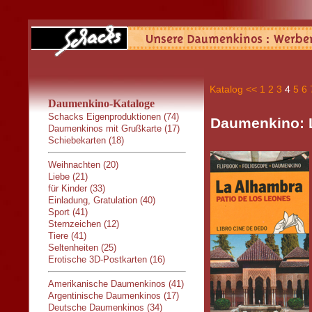
Katalog
<<
1
2
3
4
5
6
Daumenkino-Kataloge
Schacks Eigenproduktionen (74)
Daumenkino: 
Daumenkinos mit Grußkarte (17)
Schiebekarten (18)
Weihnachten (20)
Liebe (21)
für Kinder (33)
Einladung, Gratulation (40)
Sport (41)
Sternzeichen (12)
Tiere (41)
Seltenheiten (25)
Erotische 3D-Postkarten (16)
Amerikanische Daumenkinos (41)
Argentinische Daumenkinos (17)
Deutsche Daumenkinos (34)