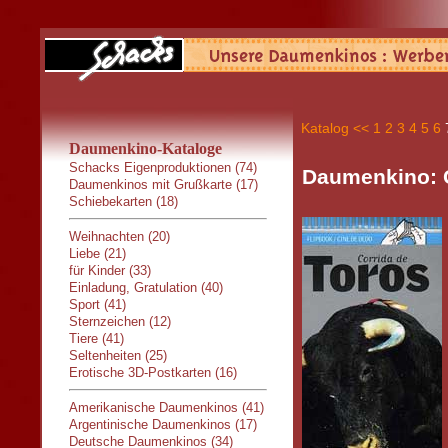
Katalog
<<
1
2
3
4
5
6
Daumenkino-Kataloge
Schacks Eigenproduktionen (74)
Daumenkino: C
Daumenkinos mit Grußkarte (17)
Schiebekarten (18)
Weihnachten (20)
Liebe (21)
für Kinder (33)
Einladung, Gratulation (40)
Sport (41)
Sternzeichen (12)
Tiere (41)
Seltenheiten (25)
Erotische 3D-Postkarten (16)
Amerikanische Daumenkinos (41)
Argentinische Daumenkinos (17)
Deutsche Daumenkinos (34)