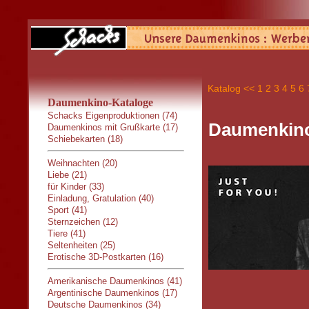
Katalog
<<
1
2
3
4
5
6
Daumenkino-Kataloge
Schacks Eigenproduktionen (74)
Daumenkino
Daumenkinos mit Grußkarte (17)
Schiebekarten (18)
Weihnachten (20)
Liebe (21)
für Kinder (33)
Einladung, Gratulation (40)
Sport (41)
Sternzeichen (12)
Tiere (41)
Seltenheiten (25)
Erotische 3D-Postkarten (16)
Amerikanische Daumenkinos (41)
Argentinische Daumenkinos (17)
Deutsche Daumenkinos (34)