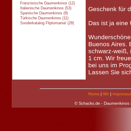
Französische Daumenkinos (12)
Geschenk für d
Italienische Daumenkinos (53)
Spanische Daumenkinos (9)
Türkische Daumenkinos (11)
Das ist ja ein
Sonderkatalog Fliptomania! (28)
Wunderschöne
Buenos Aires. 
schwarz-weiß, 
1 cm. Wir freue
bei uns im Pr
Lassen Sie sic
Home
|
Wir
|
Impressu
© Schacks.de - Daumenkinos a