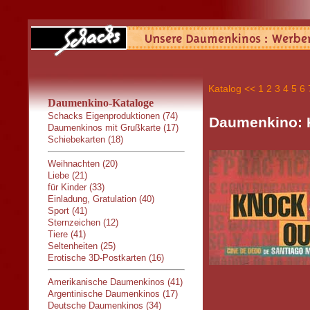
Katalog
<<
1
2
3
4
5
6
Daumenkino-Kataloge
Schacks Eigenproduktionen (74)
Daumenkino: 
Daumenkinos mit Grußkarte (17)
Schiebekarten (18)
Weihnachten (20)
Liebe (21)
für Kinder (33)
Einladung, Gratulation (40)
Sport (41)
Sternzeichen (12)
Tiere (41)
Seltenheiten (25)
Erotische 3D-Postkarten (16)
Amerikanische Daumenkinos (41)
Argentinische Daumenkinos (17)
Deutsche Daumenkinos (34)