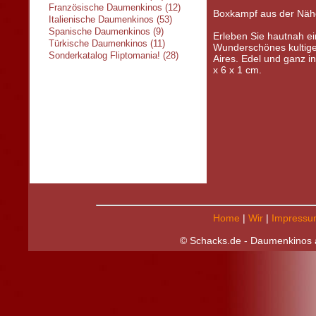
Französische Daumenkinos (12)
Boxkampf aus der Näh
Italienische Daumenkinos (53)
Spanische Daumenkinos (9)
Erleben Sie hautnah ei
Türkische Daumenkinos (11)
Wunderschönes kultig
Sonderkatalog Fliptomania! (28)
Aires. Edel und ganz i
x 6 x 1 cm.
Home
|
Wir
|
Impressu
© Schacks.de - Daumenkinos a