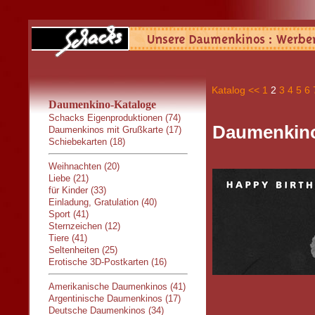
Katalog
<<
1
2
3
4
5
6
Daumenkino-Kataloge
Schacks Eigenproduktionen (74)
Daumenkino
Daumenkinos mit Grußkarte (17)
Schiebekarten (18)
Weihnachten (20)
Liebe (21)
für Kinder (33)
Einladung, Gratulation (40)
Sport (41)
Sternzeichen (12)
Tiere (41)
Seltenheiten (25)
Erotische 3D-Postkarten (16)
Amerikanische Daumenkinos (41)
Argentinische Daumenkinos (17)
Deutsche Daumenkinos (34)