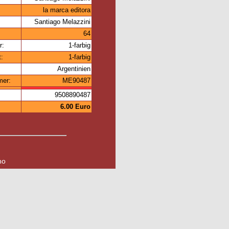
la marca editora
Santiago Melazzini
64
r:
1-farbig
t:
1-farbig
Argentinien
mer:
ME90487
9508890487
6.00 Euro
no