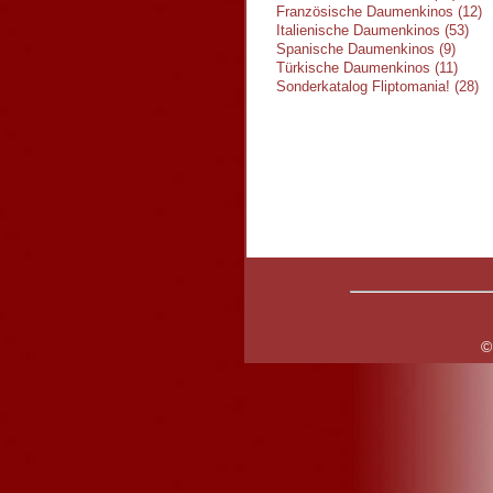
Französische Daumenkinos (12)
Italienische Daumenkinos (53)
Spanische Daumenkinos (9)
Türkische Daumenkinos (11)
Sonderkatalog Fliptomania! (28)
©