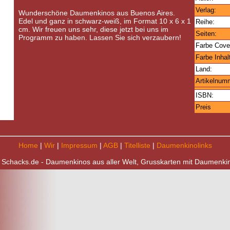
Verlag:
Wunderschöne Daumenkinos aus Buenos Aires.
Edel und ganz in schwarz-weiß, im Format 10 x 6 x 1
Reihe:
cm. Wir freuen uns sehr, diese jetzt bei uns im
Seiten:
Programm zu haben. Lassen Sie sich verzaubern!
Farbe Cove
Farbe Inhal
Land:
Artikelnum
ISBN:
Preis
Home
|
Wir
|
Impressum
|
AGB
|
Titelliste
|
Daumenkinolinks
 Schacks.de - Daumenkinos aus aller Welt, Grusskarten mit Daumenki