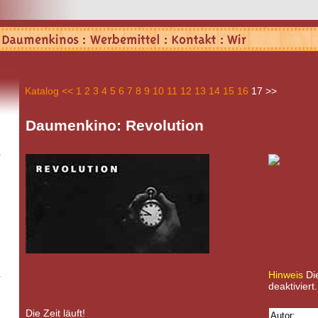
Katalog
<<
1
2
3
4
5
6
7
8
9
10
11
12
13
14
15
16
17
>>
Daumenkino: Revolution
Hinweis
Die
deaktiviert.
Die Zeit läuft!
Autor: