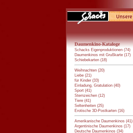
Daumenkino-Kataloge
Schacks Eigenproduktionen (74)
Daumenkinos mit Grußkarte (17)
Schiebekarten (18)
Weihnachten (20)
Liebe (21)
für Kinder (33)
Einladung, Gratulation (40)
Sport (41)
Sternzeichen (12)
Tiere (41)
Seltenheiten (25)
Erotische 3D-Postkarten (16)
Amerikanische Daumenkinos (41)
Argentinische Daumenkinos (17)
Deutsche Daumenkinos (34)