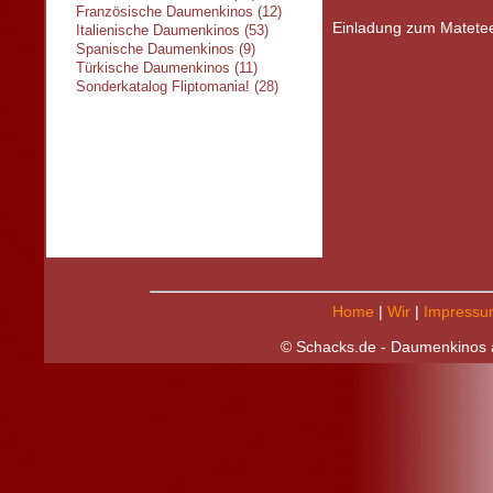
Französische Daumenkinos (12)
Einladung zum Matete
Italienische Daumenkinos (53)
Spanische Daumenkinos (9)
Türkische Daumenkinos (11)
Sonderkatalog Fliptomania! (28)
Home
|
Wir
|
Impressu
© Schacks.de - Daumenkinos a