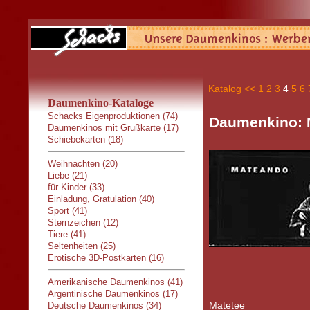
Katalog
<<
1
2
3
4
5
6
Daumenkino-Kataloge
Schacks Eigenproduktionen (74)
Daumenkino: 
Daumenkinos mit Grußkarte (17)
Schiebekarten (18)
Weihnachten (20)
Liebe (21)
für Kinder (33)
Einladung, Gratulation (40)
Sport (41)
Sternzeichen (12)
Tiere (41)
Seltenheiten (25)
Erotische 3D-Postkarten (16)
Amerikanische Daumenkinos (41)
Argentinische Daumenkinos (17)
Matetee
Deutsche Daumenkinos (34)