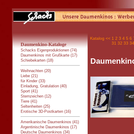
Katalog
<<
1
2
3
4
5
6
31
32
33
3
Daumenkino-Kataloge
Schacks Eigenproduktionen (74)
Daumenkinos mit Grußkarte (17)
Daumenkino
Schiebekarten (18)
Weihnachten (20)
Liebe (21)
für Kinder (33)
Einladung, Gratulation (40)
Sport (41)
Sternzeichen (12)
Tiere (41)
Seltenheiten (25)
Erotische 3D-Postkarten (16)
Amerikanische Daumenkinos (41)
Argentinische Daumenkinos (17)
Deutsche Daumenkinos (34)