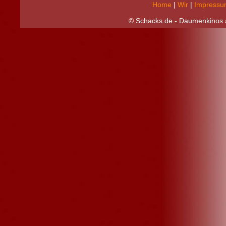
Home
|
Wir
|
Impressu
© Schacks.de - Daumenkinos a