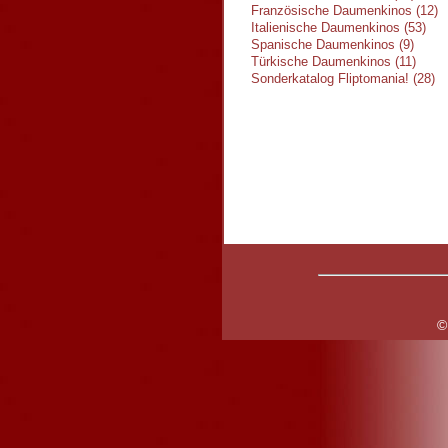
Französische Daumenkinos (12)
Italienische Daumenkinos (53)
Spanische Daumenkinos (9)
Türkische Daumenkinos (11)
Sonderkatalog Fliptomania! (28)
©