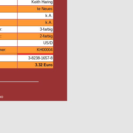
Keith Haring
te Neues
k.A.
k.A.
r:
3-farbig
t:
2-farbig
US/D
mer:
KH00004
3-8238-1657-8
3.32 Euro
no