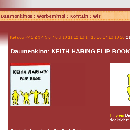
Katalog
<<
1
2
3
4
5
6
7
8
9
10
11
12
13
14
15
16
17
18
19
20
2
Daumenkino: KEITH HARING FLIP BOOK
Hinweis
Die
deaktiviert.