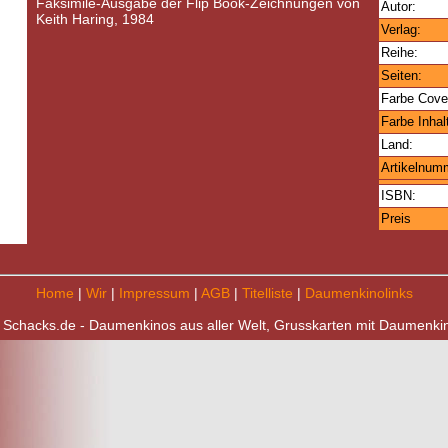
Faksimile-Ausgabe der Flip Book-Zeichnungen von
Autor:
Keith Haring, 1984
Verlag:
Reihe:
Seiten:
Farbe Cove
Farbe Inhal
Land:
Artikelnum
ISBN:
Preis
Home
|
Wir
|
Impressum
|
AGB
|
Titelliste
|
Daumenkinolinks
 Schacks.de - Daumenkinos aus aller Welt, Grusskarten mit Daumenki