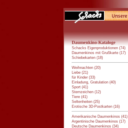
Daumenkino-Kataloge
Schacks Eigenproduktionen (74)
Daumenkinos mit Grußkarte (17)
Schiebekarten (18)
Weihnachten (20)
Liebe (21)
für Kinder (33)
Einladung, Gratulation (40)
Sport (41)
Sternzeichen (12)
Tiere (41)
Seltenheiten (25)
Erotische 3D-Postkarten (16)
Amerikanische Daumenkinos (41)
Argentinische Daumenkinos (17)
Deutsche Daumenkinos (34)