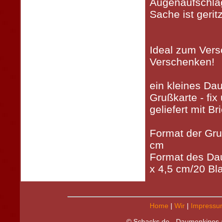
Augenaufschlag
Sache ist geritz
Ideal zum Vers
Verschenken!
ein kleines Da
Grußkarte - fix 
geliefert mit B
Format der Gru
cm
Format des Da
x 4,5 cm/20 Bla
Home
|
Wir
|
Impressu
© Schacks.de - Daumenkinos a