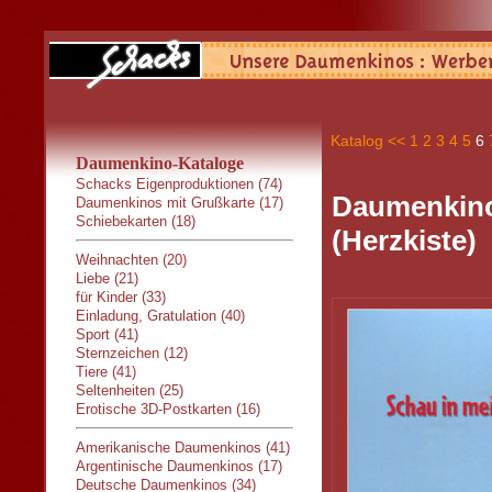
Katalog
<<
1
2
3
4
5
6
Daumenkino-Kataloge
Schacks Eigenproduktionen (74)
Daumenkino
Daumenkinos mit Grußkarte (17)
Schiebekarten (18)
(Herzkiste)
Weihnachten (20)
Liebe (21)
für Kinder (33)
Einladung, Gratulation (40)
Sport (41)
Sternzeichen (12)
Tiere (41)
Seltenheiten (25)
Erotische 3D-Postkarten (16)
Amerikanische Daumenkinos (41)
Argentinische Daumenkinos (17)
Deutsche Daumenkinos (34)