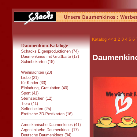
Katalog
<<
1
2
3
4
5
6
Daumenkino-Kataloge
Schacks Eigenproduktionen (74)
Daumenkino:
Daumenkinos mit Grußkarte (17)
Schiebekarten (18)
Weihnachten (20)
Liebe (21)
für Kinder (33)
Einladung, Gratulation (40)
Sport (41)
Sternzeichen (12)
Tiere (41)
Seltenheiten (25)
Erotische 3D-Postkarten (16)
Amerikanische Daumenkinos (41)
Argentinische Daumenkinos (17)
Deutsche Daumenkinos (34)