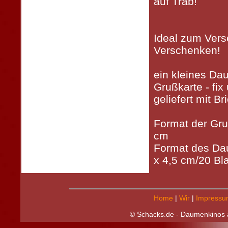
auf Trab!
Ideal zum Vers
Verschenken!
ein kleines Da
Grußkarte - fix 
geliefert mit B
Format der Gru
cm
Format des Da
x 4,5 cm/20 Bla
Home
|
Wir
|
Impressu
© Schacks.de - Daumenkinos a