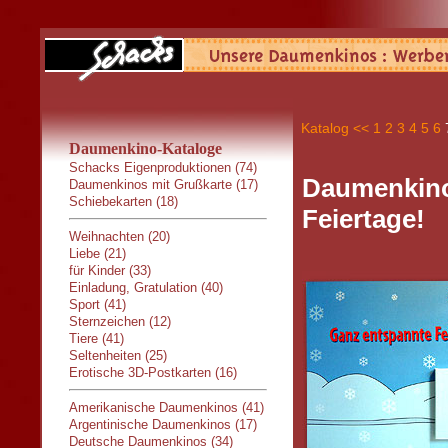
Katalog
<<
1
2
3
4
5
6
Daumenkino-Kataloge
Schacks Eigenproduktionen (74)
Daumenkino
Daumenkinos mit Grußkarte (17)
Schiebekarten (18)
Feiertage!
Weihnachten (20)
Liebe (21)
für Kinder (33)
Einladung, Gratulation (40)
Sport (41)
Sternzeichen (12)
Tiere (41)
Seltenheiten (25)
Erotische 3D-Postkarten (16)
Amerikanische Daumenkinos (41)
Argentinische Daumenkinos (17)
Deutsche Daumenkinos (34)