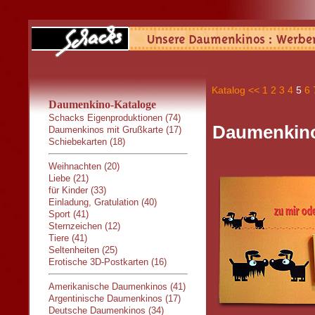
Katalog
<<
1
2
3
4
5
6
Daumenkino-Kataloge
Schacks Eigenproduktionen (74)
Daumenkino:
Daumenkinos mit Grußkarte (17)
Schiebekarten (18)
Weihnachten (20)
Liebe (21)
für Kinder (33)
Einladung, Gratulation (40)
Sport (41)
Sternzeichen (12)
Tiere (41)
Seltenheiten (25)
Erotische 3D-Postkarten (16)
Amerikanische Daumenkinos (41)
Argentinische Daumenkinos (17)
Deutsche Daumenkinos (34)