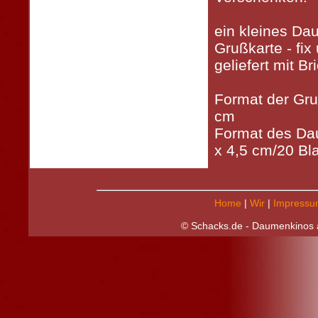
ein kleines Da
Grußkarte - fix 
geliefert mit B
Format der Gru
cm
Format des Da
x 4,5 cm/20 Bla
Home
|
Wir
|
Impressu
© Schacks.de - Daumenkinos a