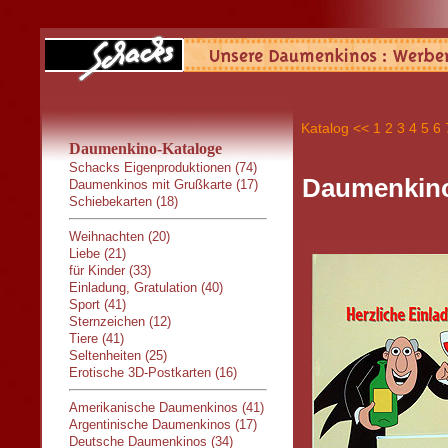
Katalog
<<
1
2
3
4
5
6
Daumenkino-Kataloge
Schacks Eigenproduktionen (74)
Daumenkino
Daumenkinos mit Grußkarte (17)
Schiebekarten (18)
Weihnachten (20)
Liebe (21)
für Kinder (33)
Einladung, Gratulation (40)
Sport (41)
Sternzeichen (12)
Tiere (41)
Seltenheiten (25)
Erotische 3D-Postkarten (16)
Amerikanische Daumenkinos (41)
Argentinische Daumenkinos (17)
Deutsche Daumenkinos (34)