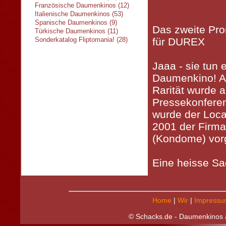
Französische Daumenkinos (12)
Italienische Daumenkinos (53)
Spanische Daumenkinos (9)
Das zweite Pr
Türkische Daumenkinos (11)
Sonderkatalog Fliptomania! (28)
für DUREX
Jaaa - sie tun 
Daumenkino! A
Rarität wurde a
Pressekonferen
wurde der Loc
2001 der Fir
(Kondome) vorg
Eine heisse Sac
Home
|
Wir
|
Impressu
© Schacks.de - Daumenkinos a