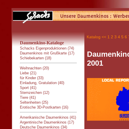
Katalog
<<
1
2
3
4
5
6
Daumenkino-Kataloge
Schacks Eigenproduktionen (74)
Daumenkino
Daumenkinos mit Grußkarte (17)
Schiebekarten (18)
2001
Weihnachten (20)
Liebe (21)
für Kinder (33)
Einladung, Gratulation (40)
Sport (41)
Sternzeichen (12)
Tiere (41)
Seltenheiten (25)
Erotische 3D-Postkarten (16)
Amerikanische Daumenkinos (41)
Argentinische Daumenkinos (17)
Deutsche Daumenkinos (34)