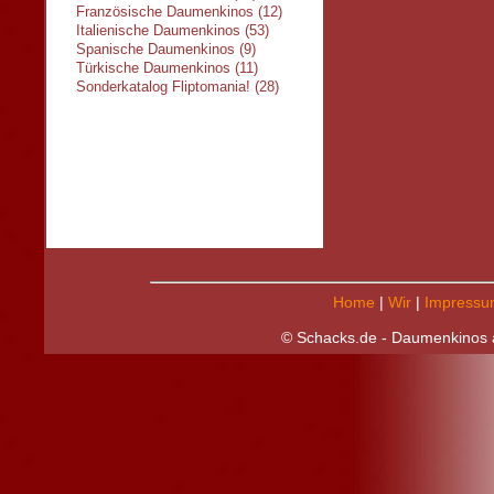
Französische Daumenkinos (12)
Italienische Daumenkinos (53)
Spanische Daumenkinos (9)
Türkische Daumenkinos (11)
Sonderkatalog Fliptomania! (28)
Home
|
Wir
|
Impressu
© Schacks.de - Daumenkinos a