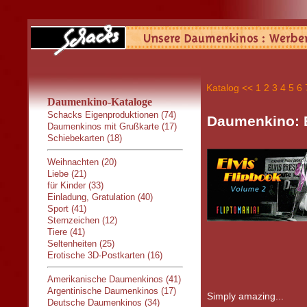
Katalog
<<
1
2
3
4
5
6
Daumenkino-Kataloge
Schacks Eigenproduktionen (74)
Daumenkino: E
Daumenkinos mit Grußkarte (17)
Schiebekarten (18)
Weihnachten (20)
Liebe (21)
für Kinder (33)
Einladung, Gratulation (40)
Sport (41)
Sternzeichen (12)
Tiere (41)
Seltenheiten (25)
Erotische 3D-Postkarten (16)
Amerikanische Daumenkinos (41)
Argentinische Daumenkinos (17)
Simply amazing...
Deutsche Daumenkinos (34)