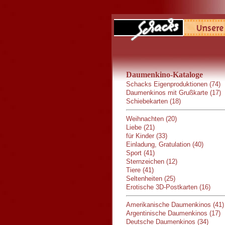
Daumenkino-Kataloge
Schacks Eigenproduktionen (74)
Daumenkinos mit Grußkarte (17)
Schiebekarten (18)
Weihnachten (20)
Liebe (21)
für Kinder (33)
Einladung, Gratulation (40)
Sport (41)
Sternzeichen (12)
Tiere (41)
Seltenheiten (25)
Erotische 3D-Postkarten (16)
Amerikanische Daumenkinos (41)
Argentinische Daumenkinos (17)
Deutsche Daumenkinos (34)