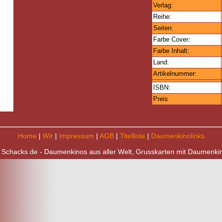
Verlag:
Reihe:
Seiten:
Farbe Cover:
Farbe Inhalt:
Land:
Artikelnummer:
ISBN:
Preis
Home
|
Wir
|
Impressum
|
AGB
|
Titelliste
|
Daumenkinolinks
 Schacks.de - Daumenkinos aus aller Welt, Grusskarten mit Daumenki