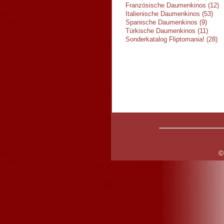
Französische Daumenkinos (12)
Italienische Daumenkinos (53)
Spanische Daumenkinos (9)
Türkische Daumenkinos (11)
Sonderkatalog Fliptomania! (28)
©