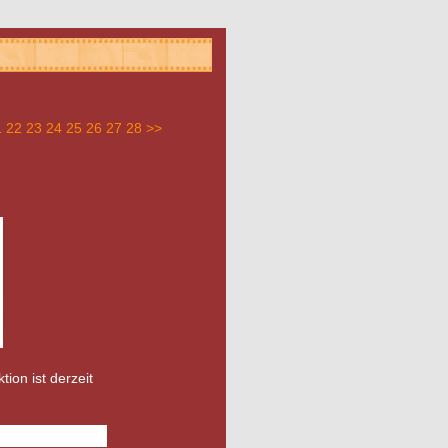
1
22
23
24
25
26
27
28
>>
tion ist derzeit