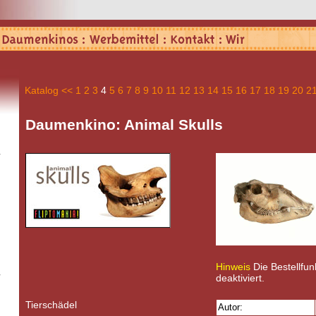
Katalog
<<
1
2
3
4
5
6
7
8
9
10
11
12
13
14
15
16
17
18
19
20
2
Daumenkino: Animal Skulls
Hinweis
Die Bestellfunk
deaktiviert.
Tierschädel
Autor: