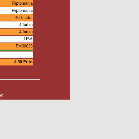
Fliptomania
Fliptomania
40 Blätter
4-farbig
4-farbig
USA
FM00035
4.30 Euro
no