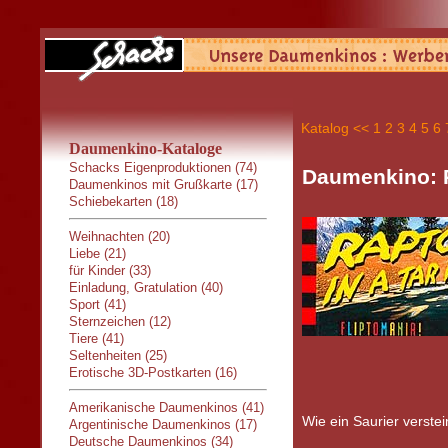
Katalog
<<
1
2
3
4
5
6
Daumenkino-Kataloge
Schacks Eigenproduktionen (74)
Daumenkino: Ra
Daumenkinos mit Grußkarte (17)
Schiebekarten (18)
Weihnachten (20)
Liebe (21)
für Kinder (33)
Einladung, Gratulation (40)
Sport (41)
Sternzeichen (12)
Tiere (41)
Seltenheiten (25)
Erotische 3D-Postkarten (16)
Amerikanische Daumenkinos (41)
Wie ein Saurier verstei
Argentinische Daumenkinos (17)
Deutsche Daumenkinos (34)