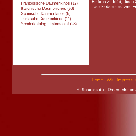
Einfach zu blöd, diese S
Französische Daumenkinos (12)
Teer kleben und wird ve
Italienische Daumenkinos (53)
Spanische Daumenkinos (9)
Türkische Daumenkinos (11)
Sonderkatalog Fliptomania! (28)
Home
|
Wir
|
Impressu
© Schacks.de - Daumenkinos a