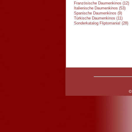
Französische Daumenkinos (12)
Italienische Daumenkinos (53)
Spanische Daumenkinos (9)
Türkische Daumenkinos (11)
Sonderkatalog Fliptomania! (28)
©