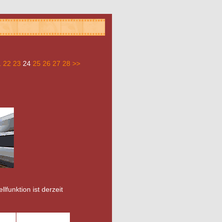
1
22
23
24
25
26
27
28
>>
llfunktion ist derzeit