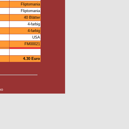
Fliptomania
Fliptomania
40 Blätter
4-farbig
4-farbig
USA
FM00021
4.30 Euro
no