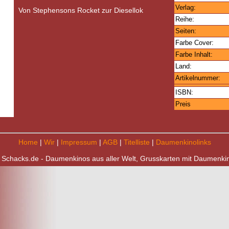
Verlag:
Von Stephensons Rocket zur Diesellok
Reihe:
Seiten:
Farbe Cover:
Farbe Inhalt:
Land:
Artikelnummer:
ISBN:
Preis
Home
|
Wir
|
Impressum
|
AGB
|
Titelliste
|
Daumenkinolinks
 Schacks.de - Daumenkinos aus aller Welt, Grusskarten mit Daumenki