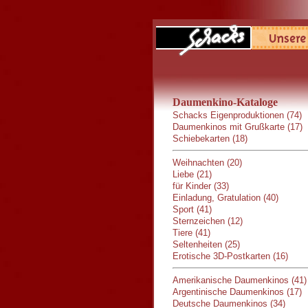
Daumenkino-Kataloge
Schacks Eigenproduktionen (74)
Daumenkinos mit Grußkarte (17)
Schiebekarten (18)
Weihnachten (20)
Liebe (21)
für Kinder (33)
Einladung, Gratulation (40)
Sport (41)
Sternzeichen (12)
Tiere (41)
Seltenheiten (25)
Erotische 3D-Postkarten (16)
Amerikanische Daumenkinos (41)
Argentinische Daumenkinos (17)
Deutsche Daumenkinos (34)