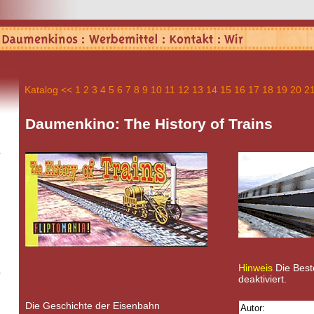
Katalog
<<
1
2
3
4
5
6
7
8
9
10
11
12
13
14
15
16
17
18
19
20
2
Daumenkino: The History of Trains
Hinweis
Die Beste
deaktiviert.
Die Geschichte der Eisenbahn
Autor: