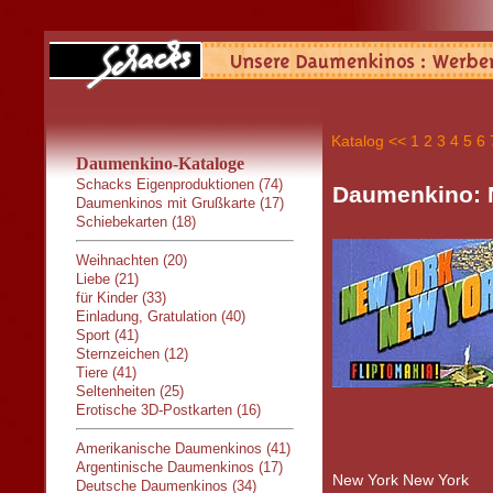
Katalog
<<
1
2
3
4
5
6
Daumenkino-Kataloge
Schacks Eigenproduktionen (74)
Daumenkino: 
Daumenkinos mit Grußkarte (17)
Schiebekarten (18)
Weihnachten (20)
Liebe (21)
für Kinder (33)
Einladung, Gratulation (40)
Sport (41)
Sternzeichen (12)
Tiere (41)
Seltenheiten (25)
Erotische 3D-Postkarten (16)
Amerikanische Daumenkinos (41)
Argentinische Daumenkinos (17)
New York New York
Deutsche Daumenkinos (34)