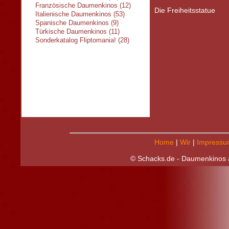
Französische Daumenkinos (12)
Die Freiheitsstatue
Italienische Daumenkinos (53)
Spanische Daumenkinos (9)
Türkische Daumenkinos (11)
Sonderkatalog Fliptomania! (28)
Home
|
Wir
|
Impressu
© Schacks.de - Daumenkinos a