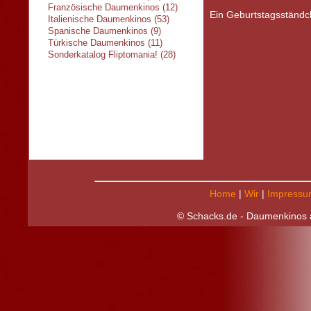
Französische Daumenkinos (12)
Ein Geburtstagsständ
Italienische Daumenkinos (53)
Spanische Daumenkinos (9)
Türkische Daumenkinos (11)
Sonderkatalog Fliptomania! (28)
Home
|
Wir
|
Impressu
© Schacks.de - Daumenkinos a