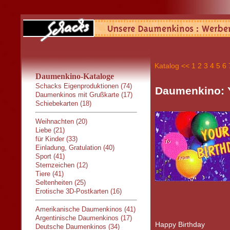
Katalog
<<
1
2
3
4
5
6
Daumenkino-Kataloge
Schacks Eigenproduktionen (74)
Daumenkino: Y
Daumenkinos mit Grußkarte (17)
Schiebekarten (18)
Weihnachten (20)
Liebe (21)
für Kinder (33)
Einladung, Gratulation (40)
Sport (41)
Sternzeichen (12)
Tiere (41)
Seltenheiten (25)
Erotische 3D-Postkarten (16)
Amerikanische Daumenkinos (41)
Argentinische Daumenkinos (17)
Happy Birthday
Deutsche Daumenkinos (34)