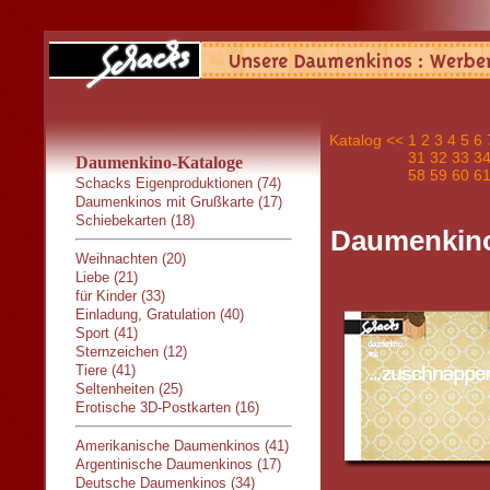
Katalog
<<
1
2
3
4
5
6
31
32
33
3
Daumenkino-Kataloge
58
59
60
6
Schacks Eigenproduktionen (74)
Daumenkinos mit Grußkarte (17)
Schiebekarten (18)
Daumenkino
Weihnachten (20)
Liebe (21)
für Kinder (33)
Einladung, Gratulation (40)
Sport (41)
Sternzeichen (12)
Tiere (41)
Seltenheiten (25)
Erotische 3D-Postkarten (16)
Amerikanische Daumenkinos (41)
Argentinische Daumenkinos (17)
Deutsche Daumenkinos (34)