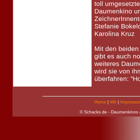
toll umgesetzt
Daumenkino u
ZeichnerInnen
Stefanie Bokel
Karolina Kruz
Mit den beiden
gibt es auch n
weiteres Daum
wird sie von i
überfahren: "Ho
Home
|
Wir
|
Impressu
© Schacks.de - Daumenkinos a