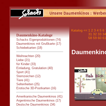
Katalog
<<
1
2
3
4
5
6
31
32
33
3
Daumenkino-Kataloge
58
59
60
6
Schacks Eigenproduktionen (74)
Daumenkinos mit Grußkarte (17)
Schiebekarten (18)
Daumenkino
Weihnachten (20)
Liebe (21)
für Kinder (33)
Einladung, Gratulation (40)
Sport (41)
Sternzeichen (12)
Tiere (41)
Seltenheiten (25)
Erotische 3D-Postkarten (16)
Amerikanische Daumenkinos (41)
Argentinische Daumenkinos (17)
Deutsche Daumenkinos (34)