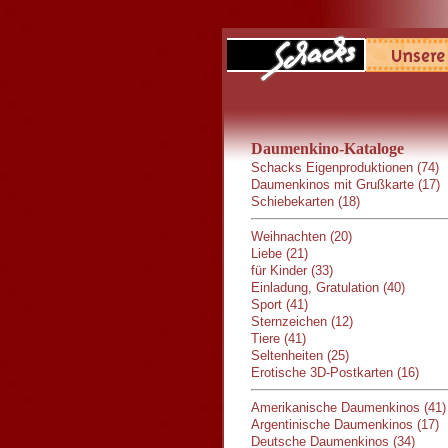
Daumenkino-Kataloge
Schacks Eigenproduktionen (74)
Daumenkinos mit Grußkarte (17)
Schiebekarten (18)
Weihnachten (20)
Liebe (21)
für Kinder (33)
Einladung, Gratulation (40)
Sport (41)
Sternzeichen (12)
Tiere (41)
Seltenheiten (25)
Erotische 3D-Postkarten (16)
Amerikanische Daumenkinos (41)
Argentinische Daumenkinos (17)
Deutsche Daumenkinos (34)