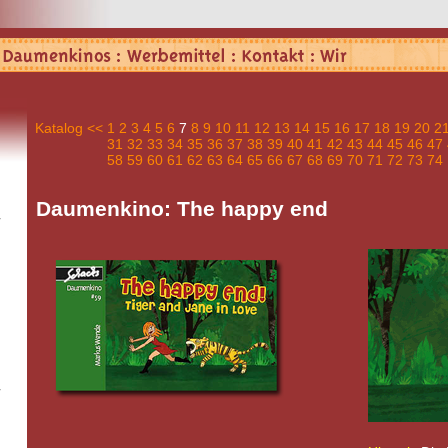
Katalog
<<
1
2
3
4
5
6
7
8
9
10
11
12
13
14
15
16
17
18
19
20
2
31
32
33
34
35
36
37
38
39
40
41
42
43
44
45
46
47
58
59
60
61
62
63
64
65
66
67
68
69
70
71
72
73
74
Daumenkino: The happy end