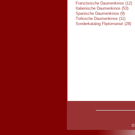
Französische Daumenkinos (12)
Italienische Daumenkinos (53)
Spanische Daumenkinos (9)
Türkische Daumenkinos (11)
Sonderkatalog Fliptomania! (28)
©