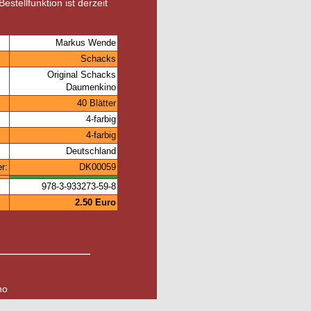
estellfunktion ist derzeit
Markus Wende
Schacks
Original Schacks
Daumenkino
40 Blätter
4-farbig
4-farbig
Deutschland
r:
DK00059
978-3-933273-59-8
2.50 Euro
no