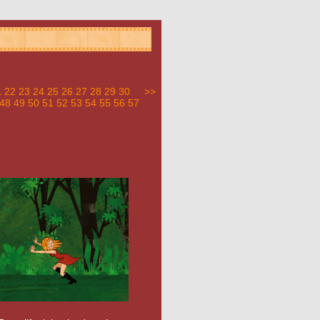
1
22
23
24
25
26
27
28
29
30
>>
48
49
50
51
52
53
54
55
56
57