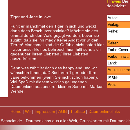
Hinweis
Die B
deaktiviert.
Tiger and Jane in love
Autor:
Verlag:
Fühlt er manchmal den Tiger in sich und weckt
dann doch Beschützerinstinkte? Möchte sie erst
Reihe:
einmal durch den Wald gejagt werden, bevor sie
zugibt, daß sie ihn mag? Keine Angst vor wilden
Seiten:
Tieren! Manchmal sind die Gefühle nicht sofort klar
- aber unser kleines Lehrbuch hier, hilft sehr, sich
Farbe Cover:
gegenüber Ihrem Liebsten / Ihrer Liebsten
Farbe Inhalt:
auszudrücken.
Land:
Denn was zählt ist doch das happy end und wir
Artikelnumme
wünschen Ihnen, daß Sie Ihren Tiger oder Ihre
Jane bekommen (wenn Sie nicht schon haben).
ISBN:
Viel Spaß mit diesem wirklich gelungenen
Preis
Daumenkino aus unserer kleinen Serie mit Markus
Wende.
Home
|
Wir
|
Impressum
|
AGB
|
Titelliste
|
Daumenkinolinks
 Schacks.de - Daumenkinos aus aller Welt, Grusskarten mit Daumenki