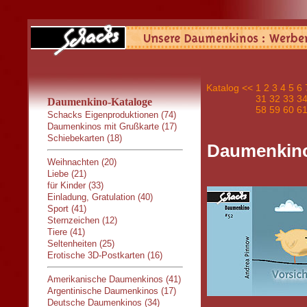
Katalog
<<
1
2
3
4
5
6
31
32
33
3
Daumenkino-Kataloge
58
59
60
6
Schacks Eigenproduktionen (74)
Daumenkinos mit Grußkarte (17)
Schiebekarten (18)
Daumenkino:
Weihnachten (20)
Liebe (21)
für Kinder (33)
Einladung, Gratulation (40)
Sport (41)
Sternzeichen (12)
Tiere (41)
Seltenheiten (25)
Erotische 3D-Postkarten (16)
Amerikanische Daumenkinos (41)
Argentinische Daumenkinos (17)
Deutsche Daumenkinos (34)