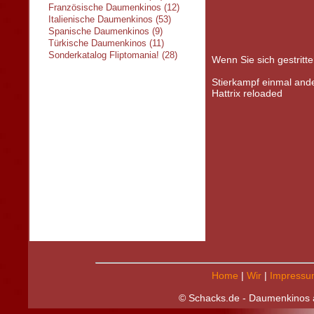
Französische Daumenkinos (12)
Italienische Daumenkinos (53)
Spanische Daumenkinos (9)
Türkische Daumenkinos (11)
Sonderkatalog Fliptomania! (28)
Wenn Sie sich gestritt
Stierkampf einmal ande
Hattrix reloaded
Home
|
Wir
|
Impressu
© Schacks.de - Daumenkinos a