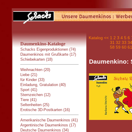
Katalog
<<
1
2
3
4
5
6
31
32
33
3
Daumenkino-Kataloge
58
59
60
6
Schacks Eigenproduktionen (74)
Daumenkinos mit Grußkarte (17)
Schiebekarten (18)
Daumenkino: 
Weihnachten (20)
Liebe (21)
für Kinder (33)
Einladung, Gratulation (40)
Sport (41)
Sternzeichen (12)
Tiere (41)
Seltenheiten (25)
Erotische 3D-Postkarten (16)
Amerikanische Daumenkinos (41)
Argentinische Daumenkinos (17)
Deutsche Daumenkinos (34)