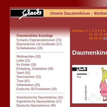
Katalog
<<
1
2
3
4
5
6
31
32
33
3
Daumenkino-Kataloge
58
59
60
6
Schacks Eigenproduktionen (74)
Daumenkinos mit Grußkarte (17)
Schiebekarten (18)
Daumenkino
Weihnachten (20)
Liebe (21)
für Kinder (33)
Einladung, Gratulation (40)
Sport (41)
Sternzeichen (12)
Tiere (41)
Seltenheiten (25)
Erotische 3D-Postkarten (16)
Amerikanische Daumenkinos (41)
Argentinische Daumenkinos (17)
Deutsche Daumenkinos (34)